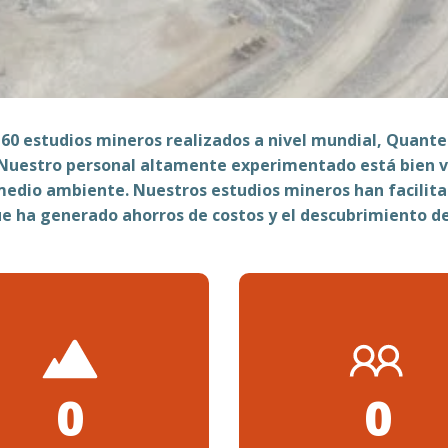
 60 estudios mineros realizados a nivel mundial, Quant
s. Nuestro personal altamente experimentado está bien 
medio ambiente. Nuestros estudios mineros han facilita
ue ha generado ahorros de costos y el descubrimiento d
0
0