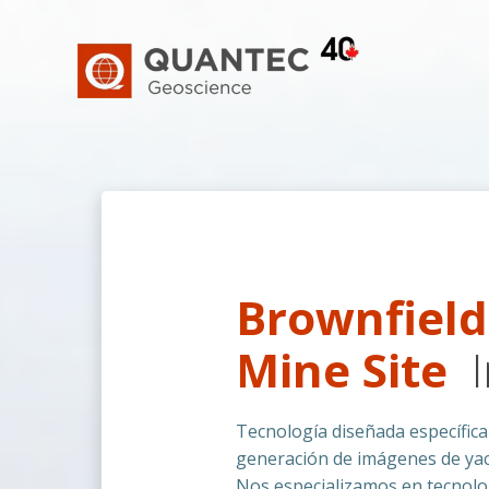
Saltar
al
contenido
Brownfiel
Mine Site
Tecnología diseñada específic
generación de imágenes de ya
Nos especializamos en tecnol