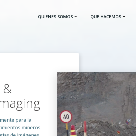
QUIENES SOMOS
QUE HACEMOS
d
&
Imaging
amente para la
cimientos mineros.
ogías de imágenes